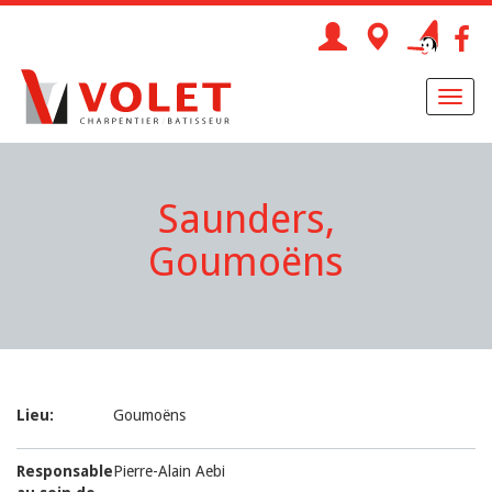
Toggl
naviga
Saunders,
Goumoëns
Lieu:
Goumoëns
Responsable
Pierre-Alain Aebi